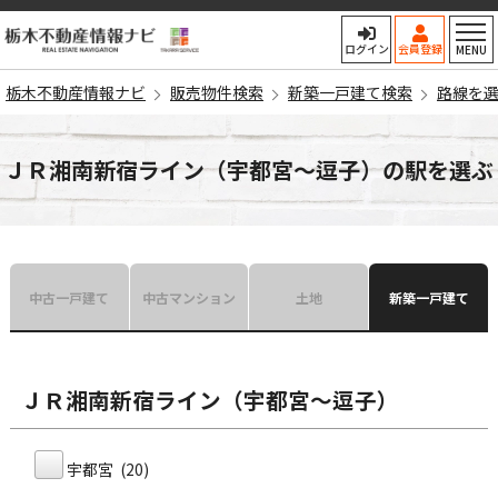
栃木不動産情報ナビ
ログイン
会員登録
MENU
栃木不動産情報ナビ
販売物件検索
新築一戸建て検索
路線を
ＪＲ湘南新宿ライン（宇都宮〜逗子）の駅を選ぶ
中古一戸建て
中古マンション
土地
新築一戸建て
ＪＲ湘南新宿ライン（宇都宮〜逗子）
宇都宮 (20)