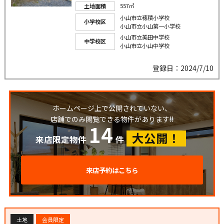
557㎡
土地面積
小山市立穂積小学校
小学校区
小山市立小山第一小学校
小山市立美田中学校
中学校区
小山市立小山中学校
登録日：2024/7/10
ホームページ上で公開されていない、
店舗でのみ閲覧できる物件があります!!
14
大公開！
来店限定物件
件
来店予約はこちら
土地
会員限定