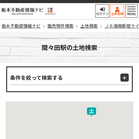
栃木不動産情報ナビ
ログイン
会員登録
MENU
栃木不動産情報ナビ
販売物件検索
土地検索
ＪＲ湘南新宿ラ
間々田駅の土地検索
条件を絞って検索する