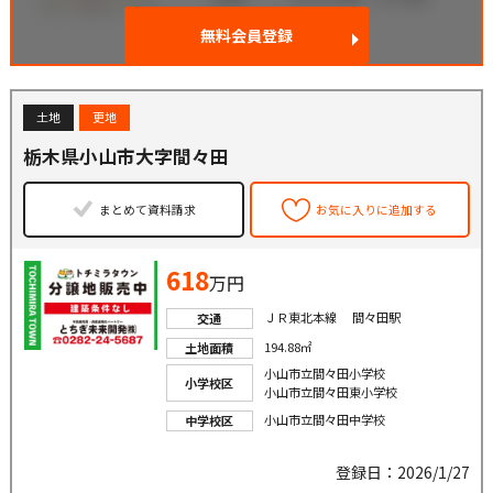
無料会員登録
土地
更地
栃木県小山市大字間々田
まとめて資料請求
お気に入りに追加する
618
万円
ＪＲ東北本線 間々田駅
交通
194.88㎡
土地面積
小山市立間々田小学校
小学校区
小山市立間々田東小学校
小山市立間々田中学校
中学校区
登録日：2026/1/27