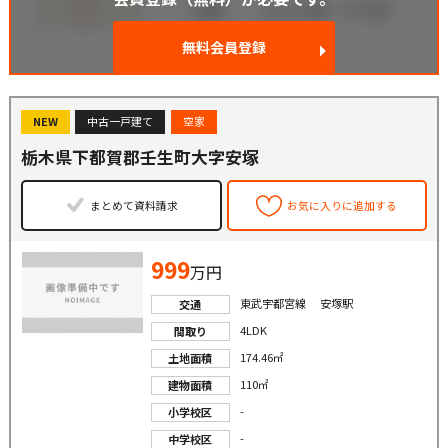
無料会員登録
NEW
中古一戸建て
空家
栃木県下都賀郡壬生町大字安塚
まとめて資料請求
お気に入りに追加する
999
万円
東武宇都宮線 安塚駅
交通
4LDK
間取り
174.46㎡
土地面積
110㎡
建物面積
-
小学校区
-
中学校区