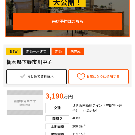
大公開！
来店予約はこちら
NEW
新築一戸建て
新築
未完成
栃木県下野市川中子
まとめて資料請求
お気に入りに追加する
3,190
万円
ＪＲ湘南新宿ライン（宇都宮〜逗
交通
子） 小金井駅
4LDK
間取り
200.62㎡
土地面積
113.44㎡
建物面積