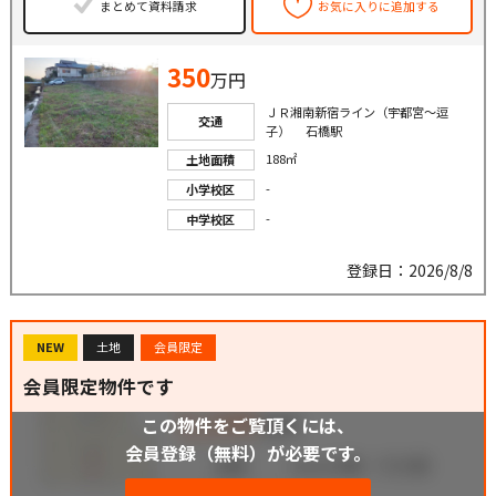
まとめて資料請求
お気に入りに追加する
350
万円
ＪＲ湘南新宿ライン（宇都宮〜逗
交通
子） 石橋駅
188㎡
土地面積
-
小学校区
-
中学校区
登録日：2026/8/8
NEW
土地
会員限定
会員限定物件です
この物件をご覧頂くには、
会員登録（無料）が必要です。