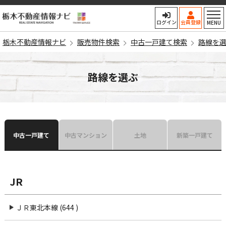
栃木不動産情報ナビ
ログイン
会員登録
MENU
栃木不動産情報ナビ
販売物件検索
中古一戸建て検索
路線を
路線を選ぶ
中古一戸建て
中古マンション
土地
新築一戸建て
JR
ＪＲ東北本線 (644 )