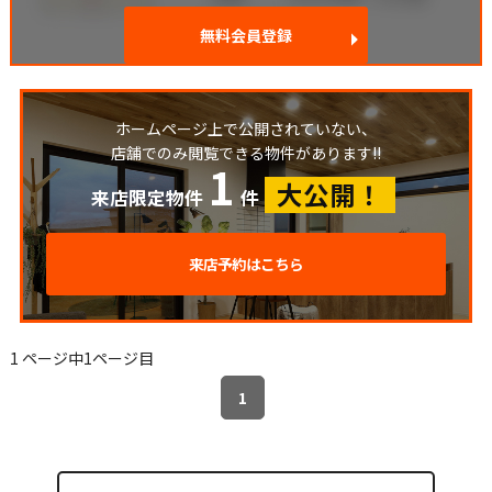
無料会員登録
ホームページ上で公開されていない、
店舗でのみ閲覧できる物件があります!!
1
大公開！
来店限定物件
件
来店予約はこちら
1 ページ中1ページ目
1