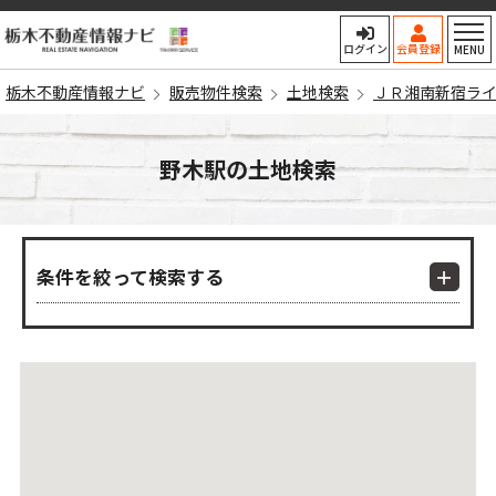
栃木不動産情報ナビ
ログイン
会員登録
MENU
栃木不動産情報ナビ
販売物件検索
土地検索
ＪＲ湘南新宿ラ
野木駅の土地検索
条件を絞って検索する