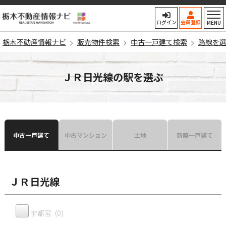
栃木不動産情報ナビ
ログイン
会員登録
MENU
栃木不動産情報ナビ
販売物件検索
中古一戸建て検索
路線を
ＪＲ日光線の駅を選ぶ
中古一戸建て
中古マンション
土地
新築一戸建て
ＪＲ日光線
宇都宮 (0)