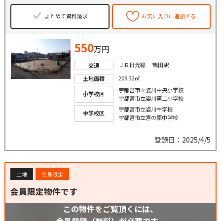
まとめて資料請求
お気に入りに追加する
550
万円
ＪＲ日光線 鶴田駅
交通
209.32㎡
土地面積
宇都宮市立姿川中央小学校
小学校区
宇都宮市立姿川第二小学校
宇都宮市立姿川中学校
中学校区
宇都宮市立宮の原中学校
登録日：2025/4/5
土地
会員限定
会員限定物件です
この物件をご覧頂くには、