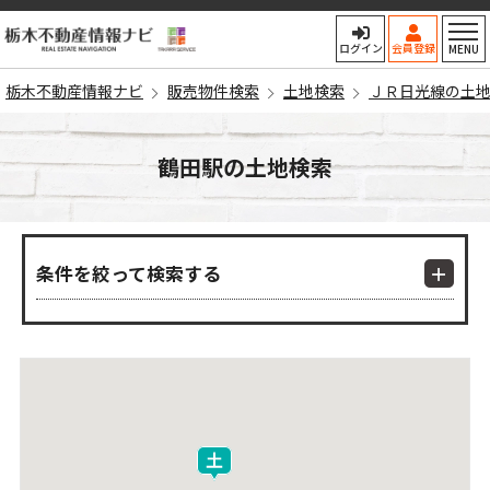
栃木不動産情報ナビ
ログイン
会員登録
MENU
栃木不動産情報ナビ
販売物件検索
土地検索
ＪＲ日光線の土
鶴田駅の土地検索
条件を絞って検索する