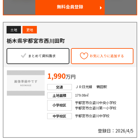
無料会員登録
土地
更地
栃木県宇都宮市西川田町
まとめて資料請求
お気に入りに追加する
1,990
万円
ＪＲ日光線 鶴田駅
交通
179.08㎡
土地面積
宇都宮市立姿川中央小学校
小学校区
宇都宮市立姿川第一小学校
宇都宮市立姿川中学校
中学校区
登録日：2026/4/5