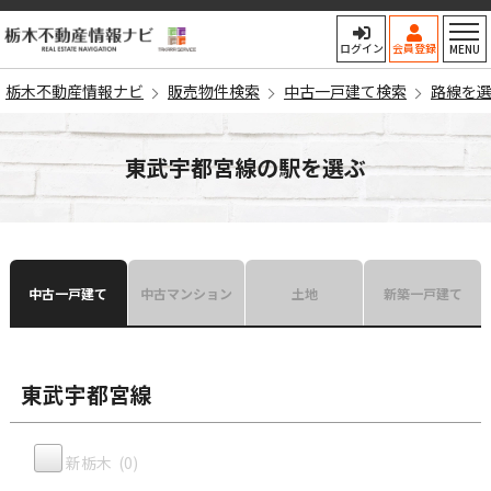
栃木不動産情報ナビ
ログイン
会員登録
MENU
栃木不動産情報ナビ
販売物件検索
中古一戸建て検索
路線を
東武宇都宮線の駅を選ぶ
中古一戸建て
中古マンション
土地
新築一戸建て
東武宇都宮線
新栃木 (0)