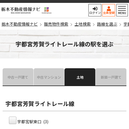
栃木不動産情報ナビ
ログイン
会員登録
MENU
栃木不動産情報ナビ
販売物件検索
土地検索
路線を選ぶ
宇
宇都宮芳賀ライトレール線の駅を選ぶ
中古一戸建て
中古マンション
土地
新築一戸建て
宇都宮芳賀ライトレール線
宇都宮駅東口 (3)