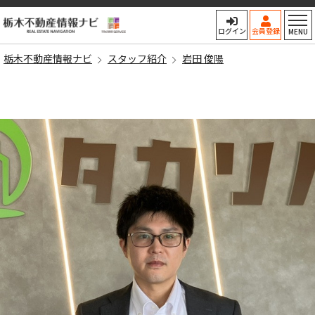
栃木不動産情報ナビ
ログイン
会員登録
MENU
栃木不動産情報ナビ
スタッフ紹介
岩田 俊陽