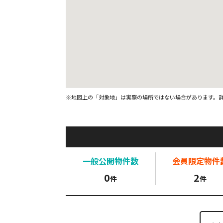
※地図上の「対象地」は実際の場所ではない場合があります。
一般公開
物件数
会員限定
物件
0
2
件
件