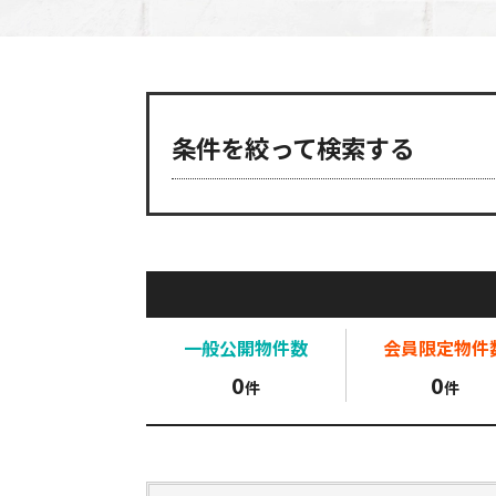
条件を絞って検索する
一般公開
物件数
会員限定
物件
0
0
件
件