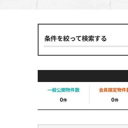
条件を絞って検索する
一般公開
物件数
会員限定
物件
0
0
件
件