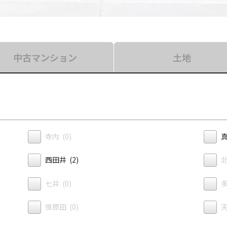
中古マンション
土地
寺内 (0)
真
西田井 (2)
北
七井 (0)
多
笹原田 (0)
天