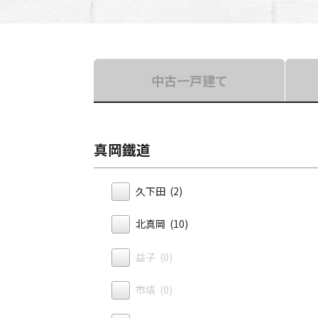
中古一戸建て
真岡鐵道
久下田 (2)
北真岡 (10)
益子 (0)
市塙 (0)