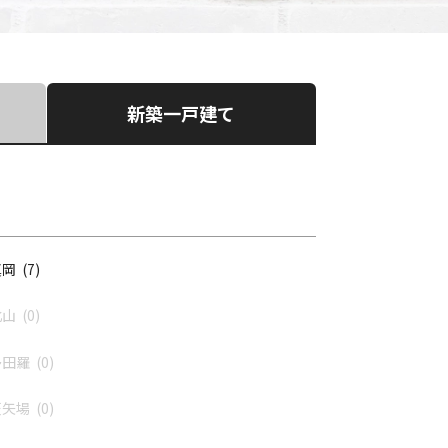
新築一戸建て
岡 (7)
山 (0)
田羅 (0)
矢場 (0)