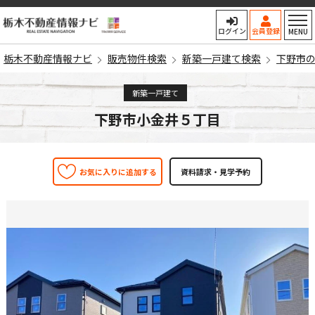
栃木不動産情報ナビ
ログイン
会員登録
MENU
栃木不動産情報ナビ
販売物件検索
新築一戸建て検索
下野市
新築一戸建て
下野市小金井５丁目
お気に入りに追加する