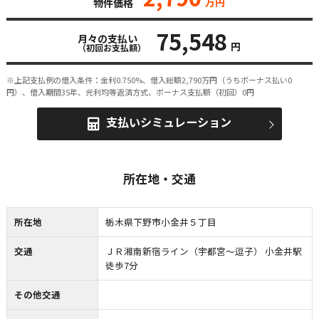
万円
物件価格
75,548
月々の支払い
円
（初回お支払額）
※上記支払例の借入条件：金利0.750%、借入総額
2,790
万円（うちボーナス払い0
円）、借入期間35年、元利均等返済方式、ボーナス支払額（初回）0円
支払いシミュレーション
所在地・交通
所在地
栃木県下野市小金井５丁目
交通
ＪＲ湘南新宿ライン（宇都宮〜逗子） 小金井駅
徒歩7分
その他交通