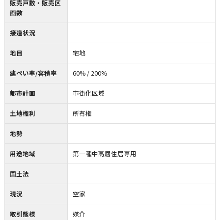
販売戸数・販売区
画数
接道状況
地目
宅地
建ぺい率/容積率
60% / 200%
都市計画
市街化区域
土地権利
所有権
地勢
用途地域
第一種中高層住居専用
国土法
現況
空家
取引態様
媒介