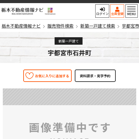
栃木不動産情報ナビ
ログイン
会員登録
MENU
栃木不動産情報ナビ
販売物件検索
新築一戸建て検索
宇都宮
新築一戸建て
宇都宮市石井町
お気に入りに追加する