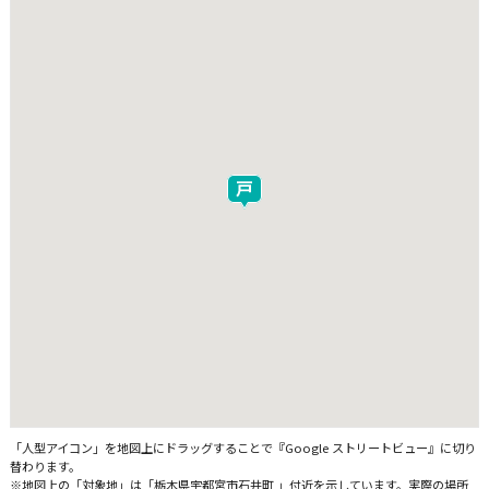
「人型アイコン」を地図上にドラッグすることで『Google ストリートビュー』に切り
替わります。
※地図上の「対象地」は「栃木県宇都宮市石井町 」付近を示しています。実際の場所