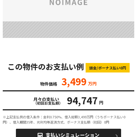
この物件のお支払い例
頭金/ボーナス払い0円
3,499
万円
物件価格
94,747
月々の支払い
円
（初回お支払額）
※上記支払例の借入条件：金利0.750%、借入総額
3,499
万円（うちボーナス払い0
円）、借入期間35年、元利均等返済方式、ボーナス支払額（初回）0円
支払いシミュレーション