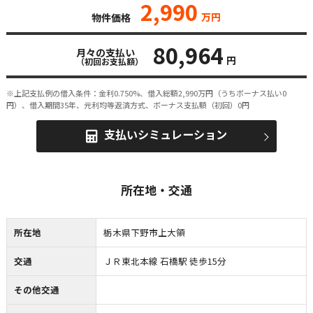
2,990
万円
物件価格
80,964
月々の支払い
円
（初回お支払額）
※上記支払例の借入条件：金利0.750%、借入総額
2,990
万円（うちボーナス払い0
円）、借入期間35年、元利均等返済方式、ボーナス支払額（初回）0円
支払いシミュレーション
所在地・交通
所在地
栃木県下野市上大領
交通
ＪＲ東北本線 石橋駅 徒歩15分
その他交通