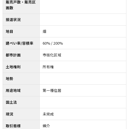
販売戸数・販売区
画数
接道状況
地目
畑
建ぺい率/容積率
60% / 200%
都市計画
市街化区域
土地権利
所有権
地勢
用途地域
第一種住居
国土法
現況
未完成
取引態様
媒介