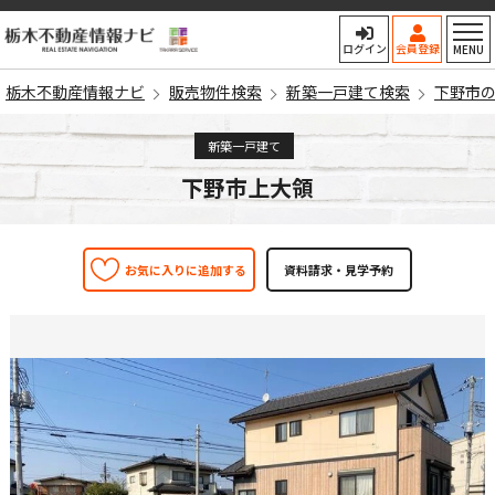
栃木不動産情報ナビ
ログイン
会員登録
MENU
栃木不動産情報ナビ
販売物件検索
新築一戸建て検索
下野市
新築一戸建て
下野市上大領
お気に入りに追加する