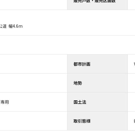
販売戸数・販売区画数
m 公道 幅4.6m
都市計画
地勢
居専用
国土法
取引態様