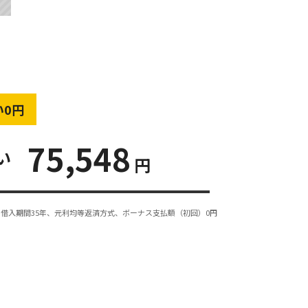
い0円
75,548
い
円
借入期間35年、元利均等返済方式、ボーナス支払額（初回）0円