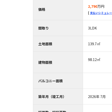
2,790
万円
価格
支払いシミュレー
間取り
3LDK
土地面積
139.7㎡
98.12㎡
建物面積
バルコニー面積
築年月（竣工月）
2026年 7月