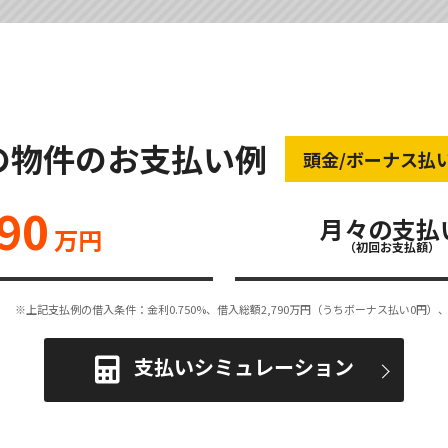
の物件のお支払い例
頭金/ボーナス払
90
月々の支払
万円
（初回お支払額）
※上記支払例の借入条件：金利0.750%、借入総額
2,790
万円（うちボーナス払い0円）、
支払いシミュレーション