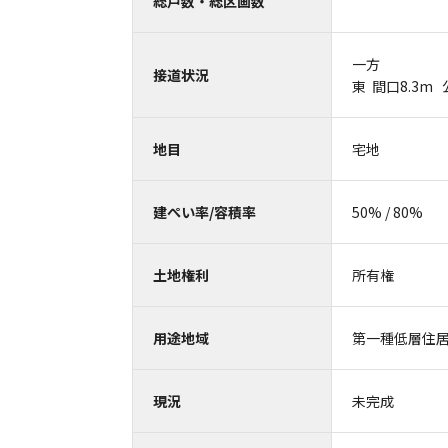
総戸数・総区画数
一方
接道状況
東 間口8.3
地目
宅地
建ぺい率/容積率
50% / 80%
土地権利
所有権
用途地域
第一種低層住
現況
未完成