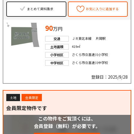
まとめて資料請求
お気に入りに追加する
90
万円
ＪＲ東北本線 片岡駅
交通
419㎡
土地面積
さくら市立喜連川小学校
小学校区
さくら市立喜連川中学校
中学校区
登録日：2025/9/28
土地
会員限定
会員限定物件です
この物件をご覧頂くには、
会員登録（無料）が必要です。