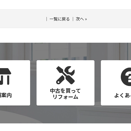
｜
一覧に戻る
｜
次へ
»
中古を買って
舗案内
よくあ
リフォーム