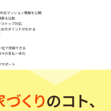
・中古マンション情報を公開
検索＆比較
ンストップ対応
ためのポイントがわかる
す
一社で完結できる
月々の支払一本化
がサポート