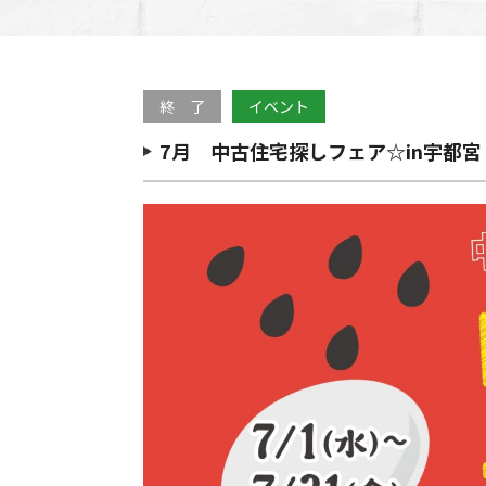
終 了
イベント
7月 中古住宅探しフェア☆in宇都宮