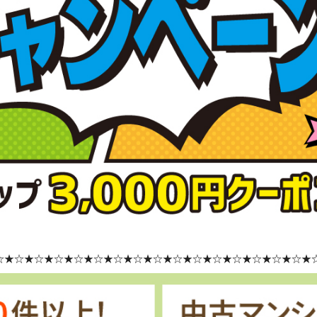
☆★☆★☆★☆★☆★☆★☆★☆★☆★☆★☆★☆★☆★☆★☆★☆★