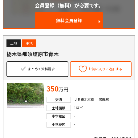
会員登録（無料）が必要です。
無料会員登録
土地
更地
栃木県那須塩原市青木
まとめて資料請求
お気に入りに追加する
350
万円
ＪＲ東北本線 黒磯駅
交通
167㎡
土地面積
-
小学校区
-
中学校区