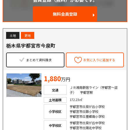
無料会員登録
土地
更地
栃木県宇都宮市今泉町
まとめて資料請求
お気に入りに追加する
1,880
万円
ＪＲ湘南新宿ライン（宇都宮〜逗
交通
子） 宇都宮駅
172.23㎡
土地面積
宇都宮市立泉が丘小学校
小学校区
宇都宮市立錦小学校
宇都宮市立豊郷南小学校
宇都宮市立泉が丘中学校
中学校区
宇都宮市立陽北中学校